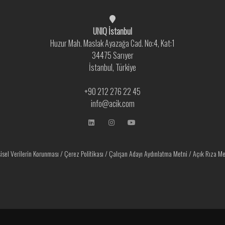
UNIQ İstanbul
Huzur Mah. Maslak Ayazağa Cad. No:4, Kat:1
34475 Sarıyer
İstanbul, Türkiye
+90 212 276 22 45
info@acik.com
şisel Verilerin Korunması
/
Çerez Politikası
/
Çalışan Adayı Aydınlatma Metni
/
Açık Rıza Me