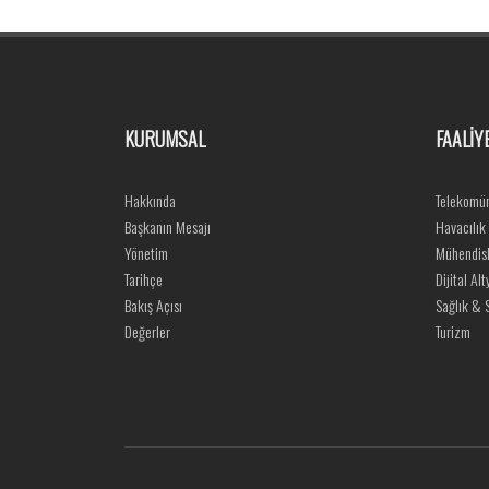
KURUMSAL
FAALİY
Hakkında
Telekomün
Başkanın Mesajı
Havacılık
Yönetim
Mühendisl
Tarihçe
Dijital Alt
Bakış Açısı
Sağlık & S
Değerler
Turizm