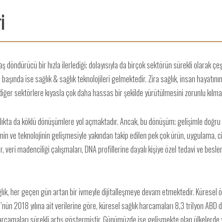
i
 döndürücü bir hızla ilerlediği; dolayısıyla da birçok sektörün sürekli olarak çeş
aşında ise sağlık & sağlık teknolojileri gelmektedir. Zira sağlık, insan hayatın
diğer sektörlere kıyasla çok daha hassas bir şekilde yürütülmesini zorunlu kılma
lıkta da köklü dönüşümlere yol açmaktadır. Ancak, bu dönüşüm; gelişimle doğru ora
 ve teknolojinin gelişmesiyle yakından takip edilen pek çok ürün, uygulama, ci
, veri madenciliği çalışmaları, DNA profillerine dayalı kişiye özel tedavi ve bes
ğlık, her geçen gün artan bir ivmeyle dijitalleşmeye devam etmektedir. Küresel ö
ü’nün 2018 yılına ait verilerine göre, küresel sağlık harcamaları 8,3 trilyon AB
k harcamaları sürekli artış göstermiştir. Günümüzde ise gelişmekte olan ülkelerde