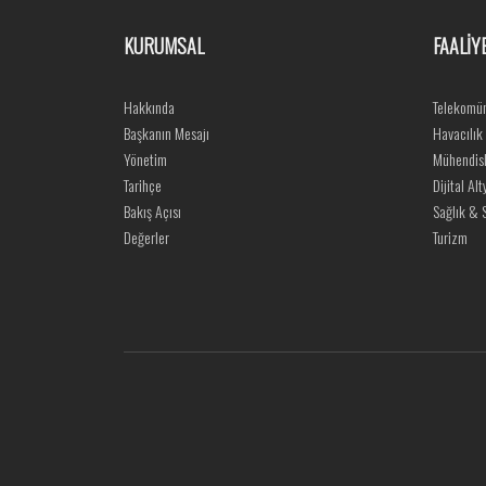
KURUMSAL
FAALİY
Hakkında
Telekomün
Başkanın Mesajı
Havacılık
Yönetim
Mühendisl
Tarihçe
Dijital Alt
Bakış Açısı
Sağlık & S
Değerler
Turizm