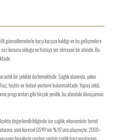
itli güncellemelerle karşı karşıya kaldığı ve bu gelişmelere
ın söz konusu olduğu ve hataya yer olmayan bir alandır. Bu
ktadır.
ntılı bir şekilde ilerlemektedir. Sağlık alanında, yakın
haz, teşhis ve tedavi yöntemi bulunmaktadır. Yapay zekâ,
lenme programları gibi birçok yenilik, bu alandaki dönüşümün
lçekte değerlendirildiğinde ise sağlık, ekonominin temel
D dolarına, yani küresel GSYH’nin %10’una ulaşmıştır. 2000–
 yaşayan bireylerin cepten yaptığı sağlık harcamalarının,