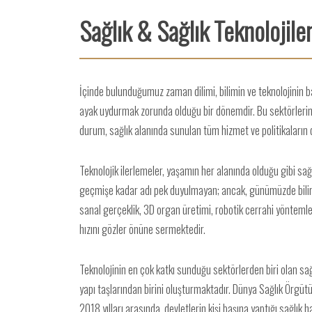
Sağlık & Sağlık Teknolojiler
İçinde bulunduğumuz zaman dilimi, bilimin ve teknolojinin baş
ayak uydurmak zorunda olduğu bir dönemdir. Bu sektörlerin b
durum, sağlık alanında sunulan tüm hizmet ve politikaların 
Teknolojik ilerlemeler, yaşamın her alanında olduğu gibi sağ
geçmişe kadar adı pek duyulmayan; ancak, günümüzde bilimin
sanal gerçeklik, 3D organ üretimi, robotik cerrahi yöntemler
hızını gözler önüne sermektedir.
Teknolojinin en çok katkı sunduğu sektörlerden biri olan sa
yapı taşlarından birini oluşturmaktadır. Dünya Sağlık Örgüt
2018 yılları arasında, devletlerin kişi başına yaptığı sağlı