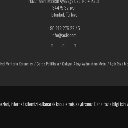
Huzur Mah. Maslak Ayazağa Cad. No:4, Kat:1
34475 Sarıyer
İstanbul, Türkiye
+90 212 276 22 45
info@acik.com
şisel Verilerin Korunması
/
Çerez Politikası
/
Çalışan Adayı Aydınlatma Metni
/
Açık Rıza Me
leri, internet sitemizi kullanarak kabul etmiş sayılırsınız. Daha fazla bilgi için V