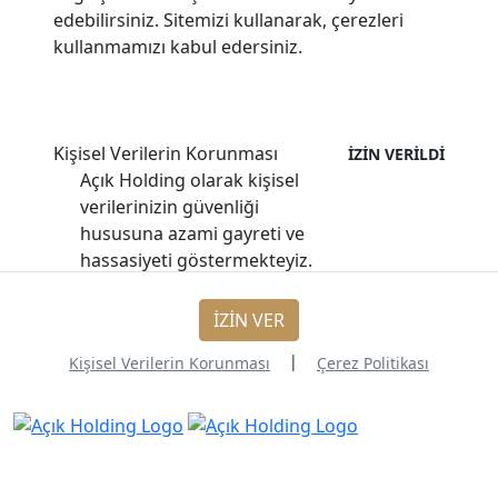
edebilirsiniz. Sitemizi kullanarak, çerezleri
kullanmamızı kabul edersiniz.
Kişisel Verilerin Korunması
İZİN VERİLDİ
Açık Holding olarak kişisel
verilerinizin güvenliği
hususuna azami gayreti ve
hassasiyeti göstermekteyiz.
Mevzuat gereği veri
sorumlusu sıfatıyla, iş ve
İZİN VER
hizmet ilişkimiz kapsamında
|
Kişisel Verilerin Korunması
Çerez Politikası
edinilen her türlü özel ve
genel kişisel veriler, Kişisel
Verilerin Korunması
Kanunu’na uygun olarak
aşağıda detayları belirtilen