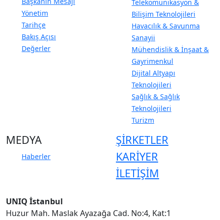
Başkanın Mesajı
Telekomünikasyon &
Yönetim
Bilişim Teknolojileri
Tarihçe
Havacılık & Savunma
Bakış Açısı
Sanayii
Değerler
Mühendislik & İnşaat &
Gayrimenkul
Dijital Altyapı
Teknolojileri
Sağlık & Sağlık
Teknolojileri
Turizm
MEDYA
ŞİRKETLER
KARİYER
Haberler
İLETİŞİM
UNIQ İstanbul
Huzur Mah. Maslak Ayazağa Cad. No:4, Kat:1