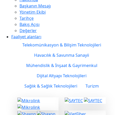
yerleştirilen dosyalar olan
Başkanın Mesajı
çerezler kullanılabilir.
Yönetim Ekibi
Çerezleri kullanmamıza izin
Tarihçe
verirseniz web sitemizde
Bakış Açısı
nasıl gezindiğinizi daha iyi
Değerler
anlayabilmek ve katılımınızı
Faaliyet alanları
değerlendirebilmek, dil
Telekomünikasyon & Bilişim Teknolojileri
seçiminiz gibi özelleştirilmiş
ayarları ve tercihleri
Havacılık & Savunma Sanayii
hatırlamak amacıyla çerezler
tarafından toplanan bilgileri
Mühendislik & İnşaat & Gayrimenkul
kullanacağız. Çerezleri
Dijital Altyapı Teknolojileri
kullanmamıza izin verdikten
sonra, tarayıcınızdaki
Sağlık & Sağlık Teknolojileri
Turizm
ayarları değiştirerek
çerezleri devre dışı
bırakabilirsiniz. Bunu
yapmayı seçerseniz
çerezlere bağımlı olan bazı