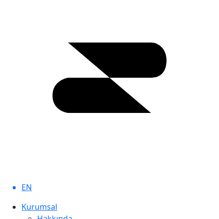
şekilde ve mevzuat
tarafından emredilen
sınırlar çerçevesinde
kaydedilecek, saklanacak,
güncellenecek, üçüncü
kişilere açıklanabilecek,
devredilebilecek,
sınıflandırılabilecek ve
mevzuatta belirtilen diğer
usul ve esaslara göre
işlenecektir. Detaylı bilgi için
tıklayınız.
Çerez Politikası
İZİN VERİLDİ
Açık Holding web sitesi ve
EN
belirli çevrimiçi hizmetlerde,
veri toplamayı
Kurumsal
etkinleştirmek için cihazınıza
Hakkında