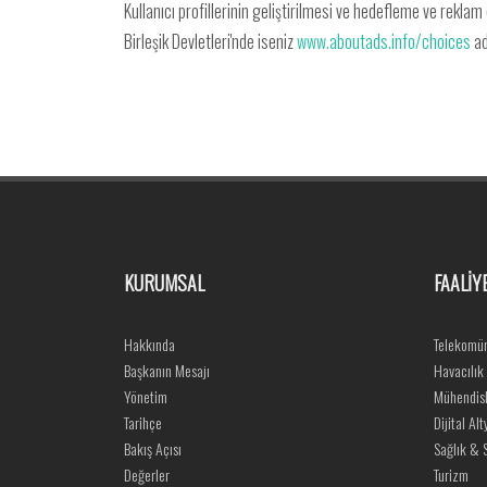
Kullanıcı profillerinin geliştirilmesi ve hedefleme ve rekla
Birleşik Devletleri'nde iseniz
www.aboutads.info/choices
ad
KURUMSAL
FAALİY
Hakkında
Telekomün
Başkanın Mesajı
Havacılık
Yönetim
Mühendisl
Tarihçe
Dijital Alt
Bakış Açısı
Sağlık & S
Değerler
Turizm