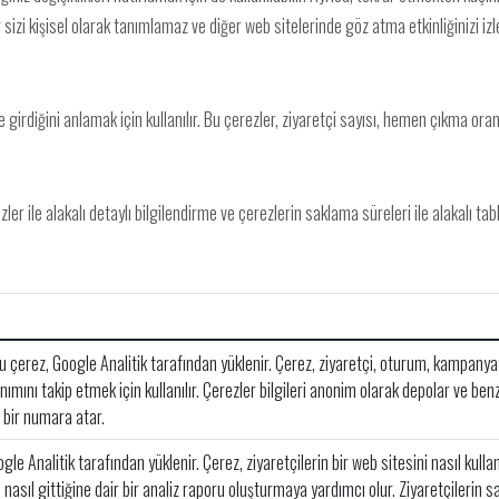
ler sizi kişisel olarak tanımlamaz ve diğer web sitelerinde göz atma etkinliğinizi i
me girdiğini anlamak için kullanılır. Bu çerezler, ziyaretçi sayısı, hemen çıkma or
er ile alakalı detaylı bilgilendirme ve çerezlerin saklama süreleri ile alakalı tab
çerez, Google Analitik tarafından yüklenir. Çerez, ziyaretçi, oturum, kampanya 
lanımını takip etmek için kullanılır. Çerezler bilgileri anonim olarak depolar ve be
 bir numara atar.
le Analitik tarafından yüklenir. Çerez, ziyaretçilerin bir web sitesini nasıl kulland
 nasıl gittiğine dair bir analiz raporu oluşturmaya yardımcı olur. Ziyaretçilerin 