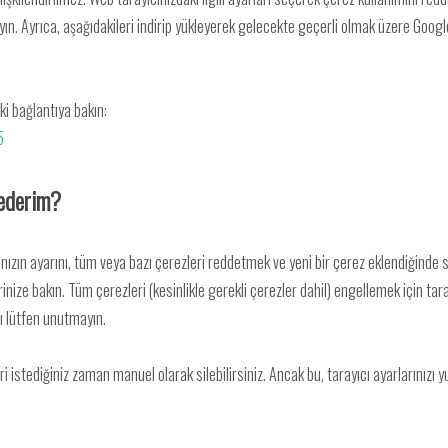
ın. Ayrıca, aşağıdakileri indirip yükleyerek gelecekte geçerli olmak üzere Googl
aki bağlantıya bakın:
5
 ederim?
ızın ayarını, tüm veya bazı çerezleri reddetmek ve yeni bir çerez eklendiğinde si
rinize bakın. Tüm çerezleri (kesinlikle gerekli çerezler dahil) engellemek için tar
ı lütfen unutmayın.
istediğiniz zaman manuel olarak silebilirsiniz. Ancak bu, tarayıcı ayarlarınızı y