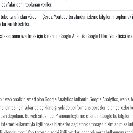
n sayfalar dahil toplanan veriler.
tube tarafından yüklenir. Çerez, Youtube tarafından izleme bilgilerini toplamak iç
 bir kimlik belirler.
stek oranını azaltmak için kullanılır. Google Analitik, Google Etiket Yöneticisi arac
 web analiz hizmeti olan Google Analytics kullanılır. Google Analytics, web sitesi
cı olması için yukarıda açıklandığı şekilde performans çerezleri olan çerezler kul
fından depolanır. Bu web sitesinde IP anonimleştirme etkindir. Google bu bilgileri
i ve internet kullanımıyla ilgili başka hizmetler sağlamak amacıyla bizim adımıza 
ilişkilendirilmez. Web tarayıcınızdaki ilgili ayarları seçerek çerez kullanımını re