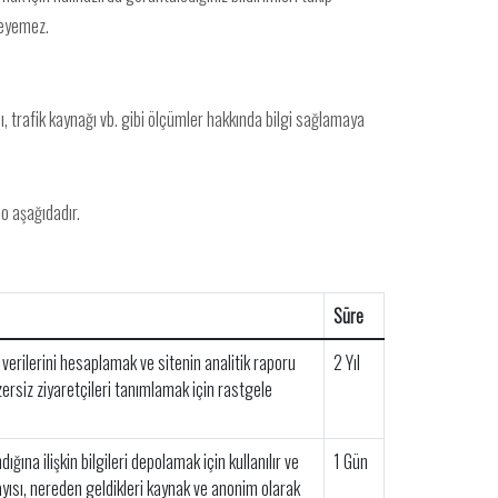
zleyemez.
anı, trafik kaynağı vb. gibi ölçümler hakkında bilgi sağlamaya
lo aşağıdadır.
Süre
verilerini hesaplamak ve sitenin analitik raporu
2 Yıl
nzersiz ziyaretçileri tanımlamak için rastgele
ığına ilişkin bilgileri depolamak için kullanılır ve
1 Gün
sayısı, nereden geldikleri kaynak ve anonim olarak