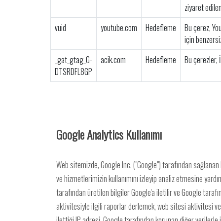
ziyaret edile
vuid
youtube.com
Hedefleme
Bu çerez, You
için benzersiz
_gat_gtag_G-
acik.com
Hedefleme
Bu çerezler, İ
DTSRDFL8GP
Google Analytics Kullanımı
Web sitemizde, Google Inc. ("Google") tarafından sağlanan bir
ve hizmetlerimizin kullanımını izleyip analiz etmesine yardım
tarafından üretilen bilgiler Google'a iletilir ve Google tara
aktivitesiyle ilgili raporlar derlemek, web sitesi aktivites
ilettiği IP adresi, Google tarafından korunan diğer verilerle 