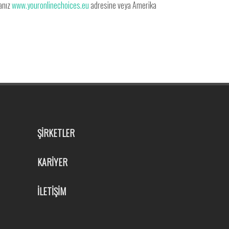
sanız
www.youronlinechoices.eu
adresine veya Amerika
ŞİRKETLER
KARİYER
İLETİŞİM