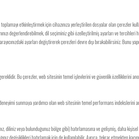
 toplamayı etkinleştirmek için cihazınıza yerleştirilen dosyalar olan çerezler kull
mınızı değerlendirebilmek, dil seçiminiz gibi özelleştirilmiş ayarları ve tercihleri
arayıcınızdaki ayarları değiştirerek çerezleri devre dışı bırakabilirsiniz. Bunu y
reklidir. Bu çerezler, web sitesinin temel işlevlerini ve güvenlik özelliklerini an
cı deneyimi sunmaya yardımcı olan web sitesinin temel performans indekslerini anl
ınız, diliniz veya bulunduğunuz bölge gibi) hatırlamasına ve gelişmiş, daha kişisel
ınız değişiklikleri hatırlamak için de kullanılabilir. Ayrıca, tekrar etmekten kaçın