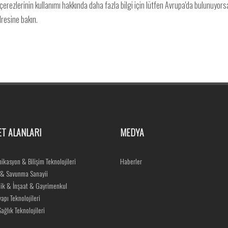
m çerezlerinin kullanımı hakkında daha fazla bilgi için lütfen Avrupa'da bulunuyor
resine bakın.
ET ALANLARI
MEDYA
ikasyon & Bilişim Teknolojileri
Haberler
 & Savunma Sanayii
ik & İnşaat & Gayrimenkul
yapı Teknolojileri
ağlık Teknolojileri