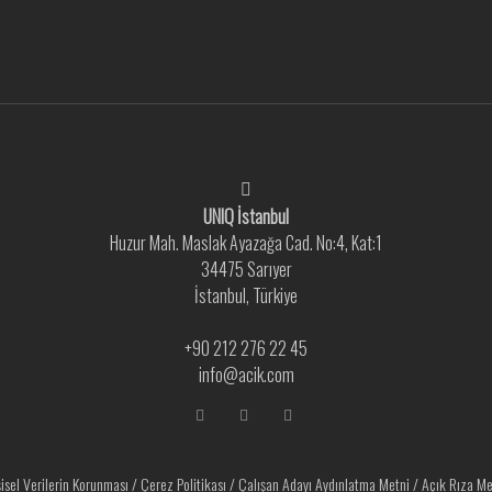
UNIQ İstanbul
Huzur Mah. Maslak Ayazağa Cad. No:4, Kat:1
34475 Sarıyer
İstanbul, Türkiye
+90 212 276 22 45
info@acik.com
şisel Verilerin Korunması
/
Çerez Politikası
/
Çalışan Adayı Aydınlatma Metni
/
Açık Rıza Me