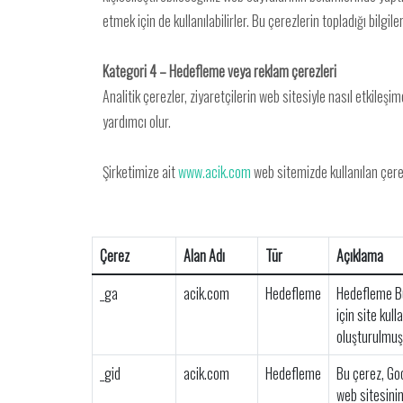
etmek için de kullanılabilirler. Bu çerezlerin topladığı bilgi
Kategori 4 – Hedefleme veya reklam çerezleri
Analitik çerezler, ziyaretçilerin web sitesiyle nasıl etkileşi
yardımcı olur.
Şirketimize ait
www.acik.com
web sitemizde kullanılan çerezl
Çerez
Alan Adı
Tür
Açıklama
_ga
acik.com
Hedefleme
Hedefleme Bu 
için site kul
oluşturulmuş
_gid
acik.com
Hedefleme
Bu çerez, Goog
web sitesinin