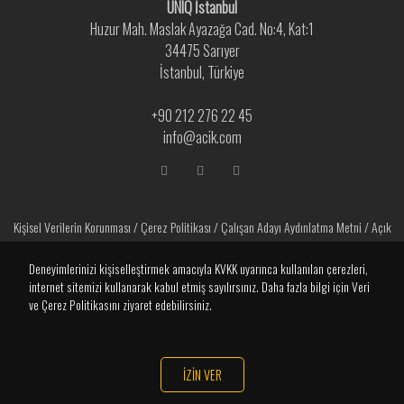
UNIQ İstanbul
Huzur Mah. Maslak Ayazağa Cad. No:4, Kat:1
34475 Sarıyer
İstanbul, Türkiye
+90 212 276 22 45
info@acik.com
Kişisel Verilerin Korunması
/
Çerez Politikası
/
Çalışan Adayı Aydınlatma Metni
/
Açık
Rıza Metni
Deneyimlerinizi kişiselleştirmek amacıyla KVKK uyarınca kullanılan çerezleri,
internet sitemizi kullanarak kabul etmiş sayılırsınız. Daha fazla bilgi için Veri
ve Çerez Politikasını ziyaret edebilirsiniz.
İZİN VER