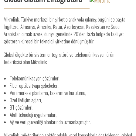
Mikrolink, Türkiye merkezli bir şirket olarak yola çıkmış; bugün ise başta
İngiltere, Almanya, Amerika, Katar, Azerbaycan, Kazakistan ve Suudi
Arabistan olmak üzere, dünya genelinde 20’den fazla bölgede faaliyet
gösteren küresel bir teknoloji şirketine dönüşmüştür.
Global ölçekte bir sistem entegratörü ve telekomünikasyon ürün
tedarikçisi olan Mikrolink:
Telekomünikasyon çözümleri,
Fiber optik altyapı şebekeleri,
Veri merkezi planlama, tasarım ve kurulumu,
Özel iletişim ağları,
BT çözümleri,
Akıllı teknoloji uygulamaları,
Ağ ve veri güvenliği alanlarında uzmanlaşmıştır.
Mikrolink, müşterilerine sektör odaklı, yerel kaynaklarla desteklenen, global