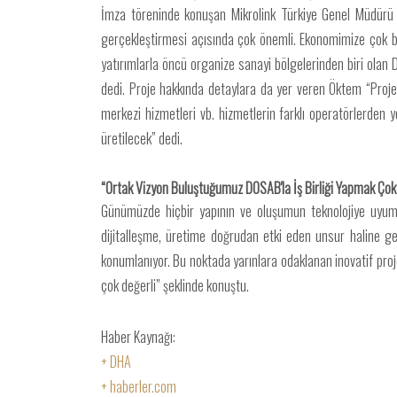
İmza töreninde konuşan Mikrolink Türkiye Genel Müdürü T
gerçekleştirmesi açısında çok önemli. Ekonomimize çok büy
yatırımlarla öncü organize sanayi bölgelerinden biri olan 
dedi. Proje hakkında detaylara da yer veren Öktem “Proje 
merkezi hizmetleri vb. hizmetlerin farklı operatörlerden
üretilecek” dedi.
“Ortak Vizyon Buluştuğumuz DOSAB'la İş Birliği Yapmak Çok 
Günümüzde hiçbir yapının ve oluşumun teknolojiye uyum
dijitalleşme, üretime doğrudan etki eden unsur haline gel
konumlanıyor. Bu noktada yarınlara odaklanan inovatif proje
çok değerli” şeklinde konuştu.
Haber Kaynağı:
+ DHA
+ haberler.com