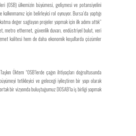
eri (OSB) ülkemizin büyümesi, gelişmesi ve potansiyelini
kalkınmamız için belirleyici rol oynuyor. Bursa’da yaptığı
katma değer sağlayan projeler yapmak için ilk adımı attık’’
, metro ethernet, güvenlik duvarı, endüstriyel bulut, veri
 hizmet kalitesi hem de daha ekonomik koşullarda çözümler
aşkın Öktem “OSB’lerde çağın ihtiyaçları doğrultusunda
yümeyi tetikleyici ve geleceği iyileştiren bir yapı olarak
, ortak bir vizyonda buluştuğumuz DOSAB’la iş birliği yapmak