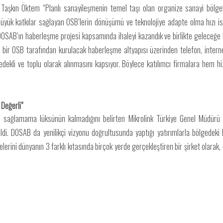
aşkın Öktem “Planlı sanayileşmenin temel taşı olan organize sanayi bölgel
ük katkılar sağlayan OSB’lerin dönüşümü ve teknolojiye adapte olma hızı ise 
DOSAB’ın haberleşme projesi kapsamında ihaleyi kazandık ve birlikte geleceğe 
bir OSB tarafından kurulacak haberleşme altyapısı üzerinden telefon, internet
 yedekli ve toplu olarak alınmasını kapsıyor. Böylece katılımcı firmalara hem
Değerli"
 sağlamama lüksünün kalmadığını belirten Mikrolink Türkiye Genel Müdürü T
di. DOSAB da yenilikçi vizyonu doğrultusunda yaptığı yatırımlarla bölgedeki bü
lerini dünyanın 3 farklı kıtasında birçok yerde gerçekleştiren bir şirket olarak