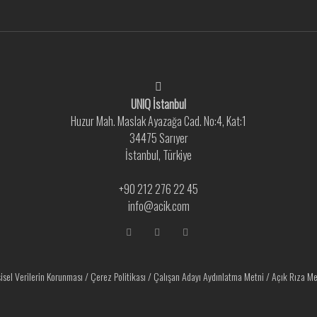
UNIQ İstanbul
Huzur Mah. Maslak Ayazağa Cad. No:4, Kat:1
34475 Sarıyer
İstanbul, Türkiye
+90 212 276 22 45
info@acik.com
şisel Verilerin Korunması
/
Çerez Politikası
/
Çalışan Adayı Aydınlatma Metni
/
Açık Rıza Me