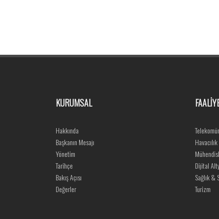
KURUMSAL
FAALİY
Hakkında
Telekomün
Başkanın Mesajı
Havacılık
Yönetim
Mühendisl
Tarihçe
Dijital Alt
Bakış Açısı
Sağlık & S
Değerler
Turizm