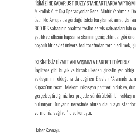
‘İŞİMİZİ NE KADAR ÜST DÜZEY STANDARTLARDA YAPTIĞIMI
Mikrolink Yurt Dışı Operasyonlar Genel Müdür Yardımcısı Doğ
özellikle Avrupa’da gördüğü talebi karşılamak amacıyla faal
800 IBS sahasının anahtar teslim servis çalışmaları için ç
yaptık ve ülkenin kapsama alanının genişletilmesi gibi öneml
başarılı bir devlet üniversitesi tarafından tercih edilmek, i
‘KESİNTİSİZ HİZMET ANLAYIŞIMIZLA HAREKET EDİYORUZ’
İngiltere gibi büyük ve birçok ülkeden şirketin yer aldığı
yaklaşımının olduğuna da değinen Eraslan, “Alanında uzm
Kupası’nın resmi telekomünikasyon partneri olduk ve, dün
gerçekleştirdiğimiz her projede sürdürülebilir bir yaklaşım 
bulunuyor. Dünyanın neresinde olursa olsun aynı standart
vermemizi sağlıyor” diye konuştu.
Haber Kaynağı: