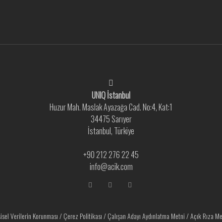
UNIQ İstanbul
Huzur Mah. Maslak Ayazağa Cad. No:4, Kat:1
34475 Sarıyer
İstanbul, Türkiye
+90 212 276 22 45
info@acik.com
şisel Verilerin Korunması
/
Çerez Politikası
/
Çalışan Adayı Aydınlatma Metni
/
Açık Rıza Me