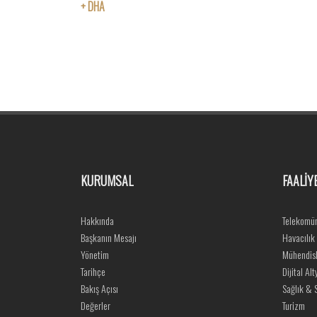
+ DHA
KURUMSAL
FAALİY
Hakkında
Telekomün
Başkanın Mesajı
Havacılık
Yönetim
Mühendisl
Tarihçe
Dijital Alt
Bakış Açısı
Sağlık & S
Değerler
Turizm