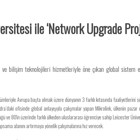
ersitesi ile ‘Network Upgrade Proj
e bilişim teknolojileri hizmetleriyle öne çıkan global sistem e
mleriyle Avrupa başta olmak üzere dünyanın 3 farklı kıtasında faaliyetlerini sür
ondra’daki ofisinde global anlayışıyla çalışmalar yapan Mikrolink, ülkenin paz
 ve 80'in üzerinde farklı ülkeden uluslararası öğrenciye sahip Leicester Ünivers
kapsama alanını artırmaya yönelik çalışmalarına hız verecek.