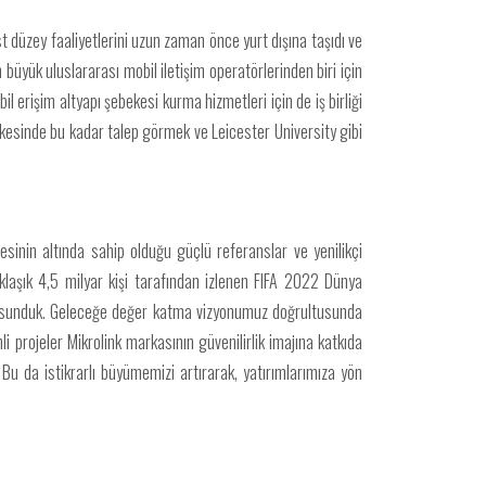
t düzey faaliyetlerini uzun zaman önce yurt dışına taşıdı ve
büyük uluslararası mobil iletişim operatörlerinden biri için
erişim altyapı şebekesi kurma hizmetleri için de iş birliği
 ülkesinde bu kadar talep görmek ve Leicester University gibi
mesinin altında sahip olduğu güçlü referanslar ve yenilikçi
laşık 4,5 milyar kişi tarafından izlenen FIFA 2022 Dünya
eri sunduk. Geleceğe değer katma vizyonumuz doğrultusunda
li projeler Mikrolink markasının güvenilirlik imajına katkıda
u da istikrarlı büyümemizi artırarak, yatırımlarımıza yön