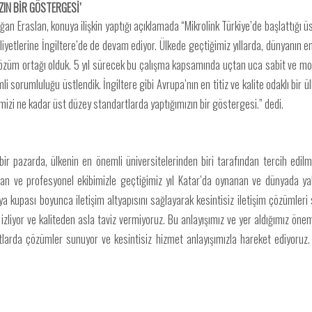
ZIN BİR GÖSTERGESİ’
an Eraslan, konuya ilişkin yaptığı açıklamada “Mikrolink Türkiye’de başlattığı üs
iyetlerine İngiltere’de de devam ediyor. Ülkede geçtiğimiz yıllarda, dünyanın en 
özüm ortağı olduk. 5 yıl sürecek bu çalışma kapsamında uçtan uca sabit ve mobil 
i sorumluluğu üstlendik. İngiltere gibi Avrupa’nın en titiz ve kalite odaklı bir
şimizi ne kadar üst düzey standartlarda yaptığımızın bir göstergesi.” dedi.
 bir pazarda, ülkenin en önemli üniversitelerinden biri tarafından tercih edil
an ve profesyonel ekibimizle geçtiğimiz yıl Katar’da oynanan ve dünyada yak
ya kupası boyunca iletişim altyapısını sağlayarak kesintisiz iletişim çözüml
izliyor ve kaliteden asla taviz vermiyoruz. Bu anlayışımız ve yer aldığımız önem
larda çözümler sunuyor ve kesintisiz hizmet anlayışımızla hareket ediyoruz. B