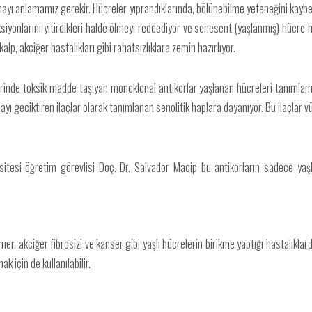
yı anlamamız gerekir. Hücreler yıprandıklarında, bölünebilme yeteneğini kaybet
nlarını yitirdikleri halde ölmeyi reddediyor ve senesent (yaşlanmış) hücre halin
alp, akciğer hastalıkları gibi rahatsızlıklara zemin hazırlıyor.
inde toksik madde taşıyan monoklonal antikorlar yaşlanan hücreleri tanımlamak 
ayı geciktiren ilaçlar olarak tanımlanan senolitik haplara dayanıyor. Bu ilaçlar 
sitesi öğretim görevlisi Doç. Dr. Salvador Macip bu antikorların sadece yaş
imer, akciğer fibrosizi ve kanser gibi yaşlı hücrelerin birikme yaptığı hastalıkla
 için de kullanılabilir.