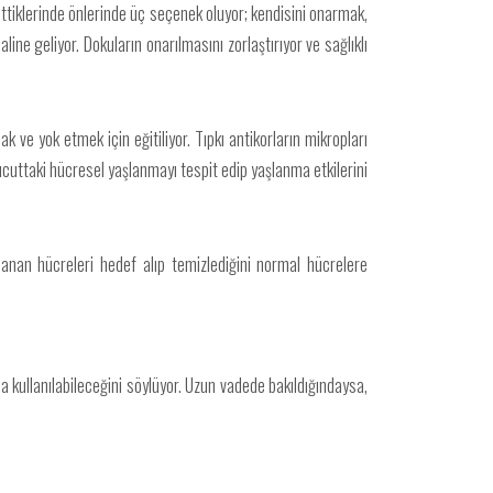
tiklerinde önlerinde üç seçenek oluyor; kendisini onarmak,
e geliyor. Dokuların onarılmasını zorlaştırıyor ve sağlıklı
ve yok etmek için eğitiliyor. Tıpkı antikorların mikropları
vücuttaki hücresel yaşlanmayı tespit edip yaşlanma etkilerini
lanan hücreleri hedef alıp temizlediğini normal hücrelere
rda kullanılabileceğini söylüyor. Uzun vadede bakıldığındaysa,