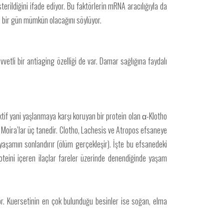
erildiğini ifade ediyor. Bu faktörlerin mRNA aracılığıyla da
n bir gün mümkün olacağını söylüyor.
vetli bir antiaging özelliği de var. Damar sağlığına faydalı
tektif yani yaşlanmaya karşı koruyan bir protein olan α-Klotho
n Moira’lar üç tanedir. Clotho, Lachesis ve Atropos efsaneye
yaşamın sonlandırır (ölüm gerçekleşir). İşte bu efsanedeki
oteini içeren ilaçlar fareler üzerinde denendiğinde yaşam
or. Kuersetinin en çok bulunduğu besinler ise soğan, elma