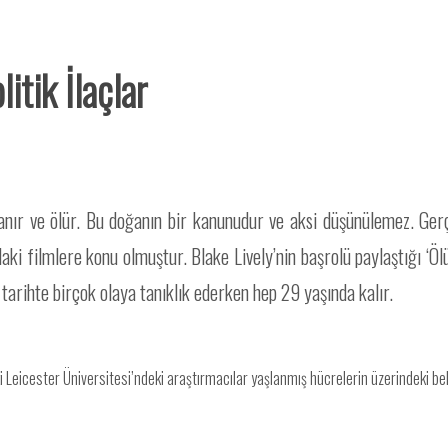
itik İlaçlar
anır ve ölür. Bu doğanın bir kanunudur ve aksi düşünülemez. Gerç
ki filmlere konu olmuştur. Blake Lively’nin başrolü paylaştığı ‘Ö
 tarihte birçok olaya tanıklık ederken hep 29 yaşında kalır.
 Leicester Üniversitesi’ndeki araştırmacılar yaşlanmış hücrelerin üzerindeki belir