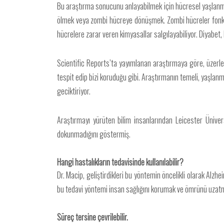
Bu araştırma sonucunu anlayabilmek için hücresel yaşlanma
ölmek veya zombi hücreye dönüşmek. Zombi hücreler fonksiyo
hücrelere zarar veren kimyasallar salgılayabiliyor. Diyabet, k
Scientific Reports’ta yayımlanan araştırmaya göre, üzerler
tespit edip bizi koruduğu gibi. Araştırmanın temeli, yaşlanm
geciktiriyor.
Araştırmayı yürüten bilim insanlarından Leicester Üniver
dokunmadığını göstermiş.
Hangi hastalıkların tedavisinde kullanılabilir?
Dr. Macip, geliştirdikleri bu yöntemin öncelikli olarak Alzhe
bu tedavi yöntemi insan sağlığını korumak ve ömrünü uzatmak
Süreç tersine çevrilebilir.