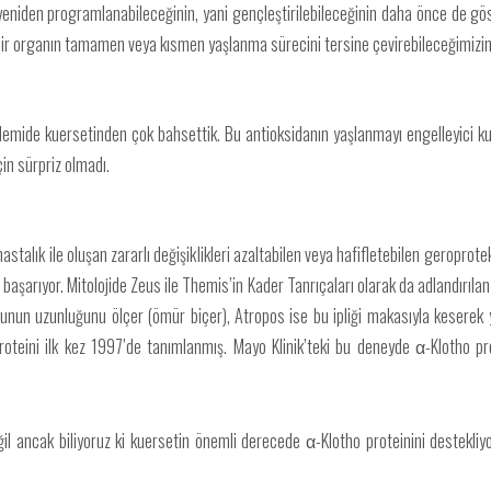
yeniden programlanabileceğinin, yani gençleştirilebileceğinin daha önce de göst
a bir organın tamamen veya kısmen yaşlanma sürecini tersine çevirebileceğimizi
ndemide kuersetinden çok bahsettik. Bu antioksidanın yaşlanmayı engelleyici kuv
çin sürpriz olmadı.
e hastalık ile oluşan zararlı değişiklikleri azaltabilen veya hafifletebilen geropro
 başarıyor. Mitolojide Zeus ile Themis’in Kader Tanrıçaları olarak da adlandırıla
 bunun uzunluğunu ölçer (ömür biçer), Atropos ise bu ipliği makasıyla keserek 
roteini ilk kez 1997’de tanımlanmış. Mayo Klinik’teki bu deneyde α-Klotho pr
il ancak biliyoruz ki kuersetin önemli derecede α-Klotho proteinini destekliy