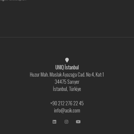
UNIQ İstanbul
Huzur Mah. Maslak Ayazağa Cad. No:4, Kat:1
34475 Sarıyer
İstanbul, Türkiye
+90 212 276 22 45
info@acik.com