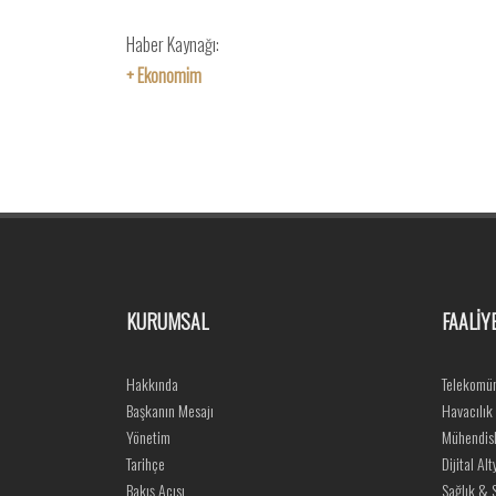
Haber Kaynağı:
+ Ekonomim
KURUMSAL
FAALİY
Hakkında
Telekomün
Başkanın Mesajı
Havacılık
Yönetim
Mühendisl
Tarihçe
Dijital Alt
Bakış Açısı
Sağlık & S