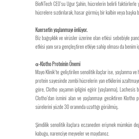
BioNTech CEO’su Uğur Şahin, hücrelerin belirli faktörlerle 
hücrelere sızdırılarak, hasar görmüş bir kalbin veya başk
Kuersetin yaşlanmayı önlüyor.
Biz bağışıklık ve virüsler üzerine olan etkisi sebebiyle pa
etkisi yanı sıra gençleştiren etkiye sahip olması da benim i
α-Klotho Proteinin Önemi
Mayo Klinik’te geliştirilen senolitik ilaçlar ise, yaşlanma v
protein sayesinde zombi hücrelerin yan etkilerini azaltmayı
göre, Clotho yaşamın ipliğini eğirir (yaşlanma), Lachesis
Clotho’dan ismini alan ve yaşlanmayı geciktiren Klotho p
sürelerini yüzde 30 oranında uzattığı görülmüş.
Şimdilik senolitik ilaçlara eczaneden erişmek mümkün değ
kabuğu, narenciye meyveler ve maydanoz.