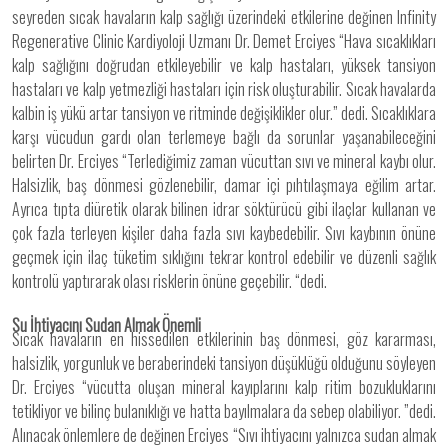
seyreden sıcak havaların kalp sağlığı üzerindeki etkilerine değinen Infinity
Regenerative Clinic Kardiyoloji Uzmanı Dr. Demet Erciyes “Hava sıcaklıkları
kalp sağlığını doğrudan etkileyebilir ve kalp hastaları, yüksek tansiyon
hastaları ve kalp yetmezliği hastaları için risk oluşturabilir. Sıcak havalarda
kalbin iş yükü artar tansiyon ve ritminde değişiklikler olur.” dedi. Sıcaklıklara
karşı vücudun gardı olan terlemeye bağlı da sorunlar yaşanabileceğini
belirten Dr. Erciyes “Terlediğimiz zaman vücuttan sıvı ve mineral kaybı olur.
Halsizlik, baş dönmesi gözlenebilir, damar içi pıhtılaşmaya eğilim artar.
Ayrıca tıpta diüretik olarak bilinen idrar söktürücü gibi ilaçlar kullanan ve
çok fazla terleyen kişiler daha fazla sıvı kaybedebilir. Sıvı kaybının önüne
geçmek için ilaç tüketim sıklığını tekrar kontrol edebilir ve düzenli sağlık
kontrolü yaptırarak olası risklerin önüne geçebilir. “dedi.
Su İhtiyacını Sudan Almak Önemli
Sıcak havaların en hissedilen etkilerinin baş dönmesi, göz kararması,
halsizlik, yorgunluk ve beraberindeki tansiyon düşüklüğü olduğunu söyleyen
Dr. Erciyes “vücutta oluşan mineral kayıplarını kalp ritim bozukluklarını
tetikliyor ve bilinç bulanıklığı ve hatta bayılmalara da sebep olabiliyor. ”dedi.
Alınacak önlemlere de değinen Erciyes “Sıvı ihtiyacını yalnızca sudan almak