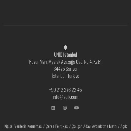
UNIQ İstanbul
Huzur Mah. Maslak Ayazağa Cad. No:4, Kat:1
34475 Sarıyer
İstanbul, Türkiye
+90 212 276 22 45
info@acik.com
Kişisel Verilerin Korunması
/
Çerez Politikası
/
Çalışan Adayı Aydınlatma Metni
/
Açık