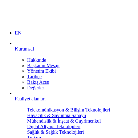
EN
Kurumsal
Hakkında
Başkanın Mesajı
Yönetim Ekibi
Tarihçe
Bakış Açısı
Değerler
Faaliyet alanları
Telekomünikasyon & Bilişim Teknolojileri
Havacılık & Savunma Sanayii
Mühendislik & İnşaat & Gayrimenkul
Dijital Altyapı Teknolojileri
Sağlık & Sağlık Teknolojileri
Turizm