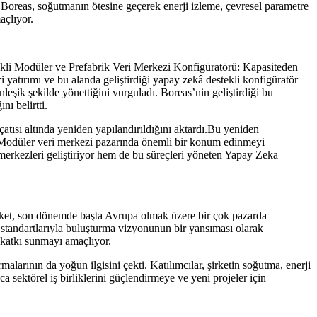
r. Boreas, soğutmanın ötesine geçerek enerji izleme, çevresel parametre
açlıyor.
kli Modüler ve Prefabrik Veri Merkezi Konfigüratörü: Kapasiteden
tırımı ve bu alanda geliştirdiği yapay zekâ destekli konfigüratör
eşik şekilde yönettiğini vurguladı. Boreas’nin geliştirdiği bu
ı belirtti.
atısı altında yeniden yapılandırıldığını aktardı.Bu yeniden
 Modüler veri merkezi pazarında önemli bir konum edinmeyi
merkezleri geliştiriyor hem de bu süreçleri yöneten Yapay Zeka
 Şirket, son dönemde başta Avrupa olmak üzere bir çok pazarda
e standartlarıyla buluşturma vizyonunun bir yansıması olarak
a katkı sunmayı amaçlıyor.
malarının da yoğun ilgisini çekti. Katılımcılar, şirketin soğutma, enerji
 sektörel iş birliklerini güçlendirmeye ve yeni projeler için