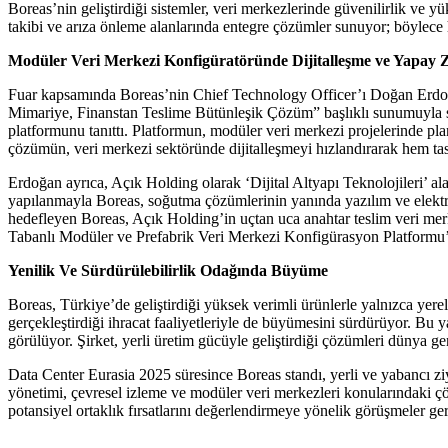
Boreas’nin geliştirdiği sistemler, veri merkezlerinde güvenilirlik ve 
takibi ve arıza önleme alanlarında entegre çözümler sunuyor; böylece h
Modüler Veri Merkezi Konfigüratöründe Dijitalleşme ve Yapay 
Fuar kapsamında Boreas’nin Chief Technology Officer’ı Doğan Erdoğa
Mimariye, Finanstan Teslime Bütünleşik Çözüm” başlıklı sunumuyla sa
platformunu tanıttı. Platformun, modüler veri merkezi projelerinde pla
çözümün, veri merkezi sektöründe dijitalleşmeyi hızlandırarak hem tasar
Erdoğan ayrıca, Açık Holding olarak ‘Dijital Altyapı Teknolojileri’ al
yapılanmayla Boreas, soğutma çözümlerinin yanında yazılım ve elekt
hedefleyen Boreas, Açık Holding’in uçtan uca anahtar teslim veri mer
Tabanlı Modüler ve Prefabrik Veri Merkezi Konfigürasyon Platformu’
Yenilik Ve Sürdürülebilirlik Odağında Büyüme
Boreas, Türkiye’de geliştirdiği yüksek verimli ürünlerle yalnızca yere
gerçekleştirdiği ihracat faaliyetleriyle de büyümesini sürdürüyor. Bu 
görülüyor. Şirket, yerli üretim gücüyle geliştirdiği çözümleri dünya g
Data Center Eurasia 2025 süresince Boreas standı, yerli ve yabancı ziyar
yönetimi, çevresel izleme ve modüler veri merkezleri konularındaki çöz
potansiyel ortaklık fırsatlarını değerlendirmeye yönelik görüşmeler ger