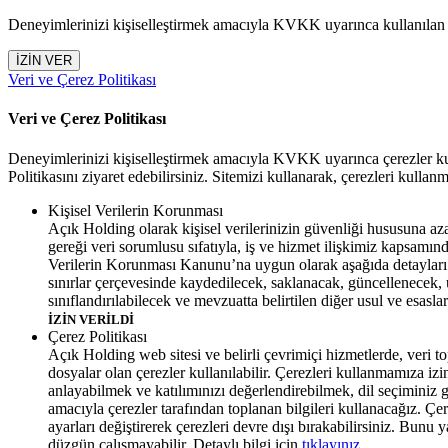
Deneyimlerinizi kişiselleştirmek amacıyla KVKK uyarınca kullanılan çere
İZİN VER
Veri ve Çerez Politikası
Veri ve Çerez Politikası
Deneyimlerinizi kişiselleştirmek amacıyla KVKK uyarınca çerezler kul
Politikasını ziyaret edebilirsiniz. Sitemizi kullanarak, çerezleri kullan
Kişisel Verilerin Korunması
Açık Holding olarak kişisel verilerinizin güvenliği hususuna a
gereği veri sorumlusu sıfatıyla, iş ve hizmet ilişkimiz kapsamında
Verilerin Korunması Kanunu’na uygun olarak aşağıda detayları b
sınırlar çerçevesinde kaydedilecek, saklanacak, güncellenecek, 
sınıflandırılabilecek ve mevzuatta belirtilen diğer usul ve esaslar
İZİN VERİLDİ
Çerez Politikası
Açık Holding web sitesi ve belirli çevrimiçi hizmetlerde, veri to
dosyalar olan çerezler kullanılabilir. Çerezleri kullanmamıza izi
anlayabilmek ve katılımınızı değerlendirebilmek, dil seçiminiz gib
amacıyla çerezler tarafından toplanan bilgileri kullanacağız. Çe
ayarları değiştirerek çerezleri devre dışı bırakabilirsiniz. Bunu 
düzgün çalışmayabilir. Detaylı bilgi için
tıklayınız.