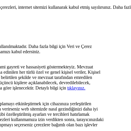
zleri, internet sitemizi kullanarak kabul etmiş sayılırsınız. Daha fazla b
lanılmaktadır. Daha fazla bilgi için Veri ve Çerez
mamızı kabul edersiniz.
zami gayreti ve hassasiyeti göstermekteyiz. Mevzuat
 edinilen her türlü özel ve genel kişisel veriler, Kişisel
elirtilen şekilde ve mevzuat tarafından emredilen
üçüncü kişilere açıklanabilecek, devredilebilecek,
a göre işlenecektir. Detaylı bilgi için
tıklayınız.
plamayı etkinleştirmek için cihazınıza yerleştirilen
n verirseniz web sitemizde nasıl gezindiğinizi daha iyi
i özelleştirilmiş ayarları ve tercihleri hatırlamak
rezleri kullanmamıza izin verdikten sonra, tarayıcınızdaki
yapmayı seçerseniz çerezlere bağımlı olan bazı işlevler