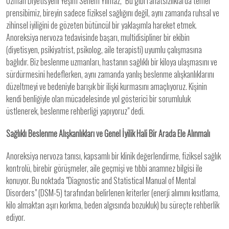
Uzman Diyetisyeni Yeşim Senem Yılmaz, "Bu gibi rahatsızlıklarda temel
prensibimiz, bireyin sadece fiziksel sağlığını değil, aynı zamanda ruhsal ve
zihinsel iyiliğini de gözeten bütüncül bir yaklaşımla hareket etmek.
Anoreksiya nervoza tedavisinde başarı, multidisipliner bir ekibin
(diyetisyen, psikiyatrist, psikolog, aile terapisti) uyumlu çalışmasına
bağlıdır. Biz beslenme uzmanları, hastanın sağlıklı bir kiloya ulaşmasını ve
sürdürmesini hedeflerken, aynı zamanda yanlış beslenme alışkanlıklarını
düzeltmeyi ve bedeniyle barışık bir ilişki kurmasını amaçlıyoruz. Kişinin
kendi benliğiyle olan mücadelesinde yol gösterici bir sorumluluk
üstlenerek, beslenme rehberliği yapıyoruz" dedi.
Sağlıklı Beslenme Alışkanlıkları ve Genel İyilik Hali Bir Arada Ele Alınmalı
Anoreksiya nervoza tanısı, kapsamlı bir klinik değerlendirme, fiziksel sağlık
kontrolü, birebir görüşmeler, aile geçmişi ve tıbbi anamnez bilgisi ile
konuyor. Bu noktada "Diagnostic and Statistical Manual of Mental
Disorders" (DSM-5) tarafından belirlenen kriterler (enerji alımını kısıtlama,
kilo almaktan aşırı korkma, beden algısında bozukluk) bu süreçte rehberlik
ediyor.