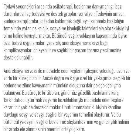
Tedavi seçenekleri arasında psikoterapi, beslenme danışmanlığı, bazı
durumlarda ilaç tedavisi ve destek grupları yer alıyor. Tedavinin amacı,
sadece semptomları ortadan kaldırmak değil, aynı zamanda hastalığın
temelinde yatan psikolojik, sosyal ve biyolojik faktörleri ele alarak kişiyi iyi
olma haline kavuşturmaktır. Bütüncül sağlık yaklaşımı kapsamında kişiye
özel tedavi uygulamaları yaparak, anoreksiya nevrozaya bağlı
komplikasyonları önleyebilir ve sağlıklı bir yaşam tarzına geçilmesine
destek olunabilir.
Anoreksiya nervoza ile mücadele eden kişilerin iyileşme yolculuğu uzun ve
zorlu bir süreç olabilir. Ancak doğru ve kişiye özel bir yaklaşımla, sağlıklı bir
bedene ve zihne kavuşmanın mümkün olduğuna dair pek çok çalışma
bulunuyor. Bu süreçte kritik olan, günümüz güzellik baskılarına karşı
farkındalık oluşturmak ve yeme bozukluklarıyla mücadele eden kişilere
kararlı bir şekilde destek olmaktır. Unutulmamalıdır ki, kişinin kendine
duyduğu sevgi ve saygı, sağlıklı bir yaşamın temelini oluşturur. Ve bu
bütüncül yaklaşım, sağlıklı beslenme alışkanlıklarının ve genel iyilik halinin
bir arada ele alınmasının önemini ortaya çıkarır.