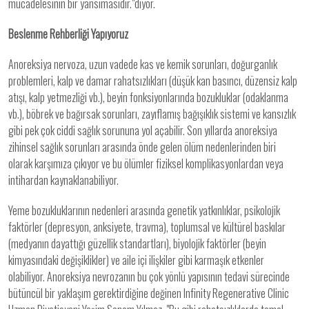
mücadelesinin bir yansımasıdır."diyor.
Beslenme Rehberliği Yapıyoruz
Anoreksiya nervoza, uzun vadede kas ve kemik sorunları, doğurganlık
problemleri, kalp ve damar rahatsızlıkları (düşük kan basıncı, düzensiz kalp
atışı, kalp yetmezliği vb.), beyin fonksiyonlarında bozukluklar (odaklanma
vb.), böbrek ve bağırsak sorunları, zayıflamış bağışıklık sistemi ve kansızlık
gibi pek çok ciddi sağlık sorununa yol açabilir. Son yıllarda anoreksiya
zihinsel sağlık sorunları arasında önde gelen ölüm nedenlerinden biri
olarak karşımıza çıkıyor ve bu ölümler fiziksel komplikasyonlardan veya
intihardan kaynaklanabiliyor.
Yeme bozukluklarının nedenleri arasında genetik yatkınlıklar, psikolojik
faktörler (depresyon, anksiyete, travma), toplumsal ve kültürel baskılar
(medyanın dayattığı güzellik standartları), biyolojik faktörler (beyin
kimyasındaki değişiklikler) ve aile içi ilişkiler gibi karmaşık etkenler
olabiliyor. Anoreksiya nevrozanın bu çok yönlü yapısının tedavi sürecinde
bütüncül bir yaklaşım gerektirdiğine değinen Infinity Regenerative Clinic