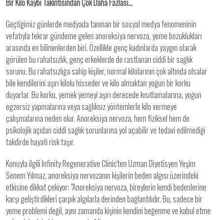
Bir Kilo Kaybı Takıntısından Çok Daha Fazlası…
Geçtiğimiz günlerde medyada tanınan bir sosyal medya fenomeninin
vefatıyla tekrar gündeme gelen anoreksiya nervoza, yeme bozuklukları
arasında en bilinenlerden biri. Özellikle genç kadınlarda yaygın olarak
görülen bu rahatsızlık, genç erkeklerde de rastlanan ciddi bir sağlık
sorunu. Bu rahatsızlığa sahip kişiler, normal kilolarının çok altında olsalar
bile kendilerini aşırı kilolu hisseder ve kilo almaktan yoğun bir korku
duyarlar. Bu korku, yemek yemeyi aşırı derecede kısıtlamalarına, yoğun
egzersiz yapmalarına veya sağlıksız yöntemlerle kilo vermeye
çalışmalarına neden olur. Anoreksiya nervoza, hem fiziksel hem de
psikolojik açıdan ciddi sağlık sorunlarına yol açabilir ve tedavi edilmediği
takdirde hayati risk taşır.
Konuyla ilgili Infinity Regenerative Clinic'ten Uzman Diyetisyen Yeşim
Senem Yılmaz, anoreksiya nervozanın kişilerin beden algısı üzerindeki
etkisine dikkat çekiyor: "Anoreksiya nervoza, bireylerin kendi bedenlerine
karşı geliştirdikleri çarpık algılarla derinden bağlantılıdır. Bu, sadece bir
yeme problemi değil, aynı zamanda kişinin kendini beğenme ve kabul etme