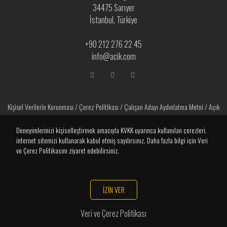
34475 Sarıyer
İstanbul, Türkiye
+90 212 276 22 45
info@acik.com
Kişisel Verilerin Korunması
/
Çerez Politikası
/
Çalışan Adayı Aydınlatma Metni
/
Açık
Rıza Metni
Deneyimlerinizi kişiselleştirmek amacıyla KVKK uyarınca kullanılan çerezleri,
internet sitemizi kullanarak kabul etmiş sayılırsınız. Daha fazla bilgi için Veri
ve Çerez Politikasını ziyaret edebilirsiniz.
İZİN VER
Veri ve Çerez Politikası