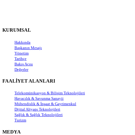
KURUMSAL
Hakkında
Başkanın Mesajı
Yönetim
Tarihçe
Bakış Açısı
Değerler
FAALİYET ALANLARI
Telekomünikasyon & Bilişim Teknolojileri
Havacılık & Savunma Sanayii
Mühendislik & İnşaat & Gayrimenkul
Dijital Altyapı Teknolojileri
Sağlık & Sağlık Teknolojileri
Turizm
MEDYA