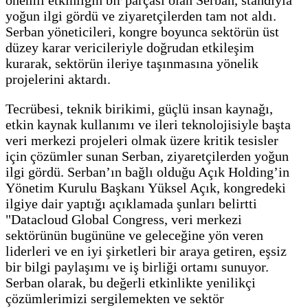
önemli etkinliğin bir parçası olan Serban, standıyla
yoğun ilgi gördü ve ziyaretçilerden tam not aldı.
Serban yöneticileri, kongre boyunca sektörün üst
düzey karar vericileriyle doğrudan etkileşim
kurarak, sektörün ileriye taşınmasına yönelik
projelerini aktardı.
Tecrübesi, teknik birikimi, güçlü insan kaynağı,
etkin kaynak kullanımı ve ileri teknolojisiyle başta
veri merkezi projeleri olmak üzere kritik tesisler
için çözümler sunan Serban, ziyaretçilerden yoğun
ilgi gördü. Serban’ın bağlı olduğu Açık Holding’in
Yönetim Kurulu Başkanı Yüksel Açık, kongredeki
ilgiye dair yaptığı açıklamada şunları belirtti
"Datacloud Global Congress, veri merkezi
sektörünün bugününe ve geleceğine yön veren
liderleri ve en iyi şirketleri bir araya getiren, eşsiz
bir bilgi paylaşımı ve iş birliği ortamı sunuyor.
Serban olarak, bu değerli etkinlikte yenilikçi
çözümlerimizi sergilemekten ve sektör