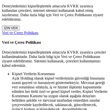
Deneyimlerinizi kişiselleştirmek amacıyla KVKK uyarınca
kullanılan çerezleri, internet sitemizi kullanarak kabul etmiş
sayılırsınız. Daha fazla bilgi için Veri ve Çerez Politikasını ziyaret
edebilirsiniz.
İZİN VER
Veri ve Çerez Politikası
Veri ve Çerez Politikası
Deneyimlerinizi kişiselleştirmek amacıyla KVKK uyarınca çerezler
kullanılmaktadır. Daha fazla bilgi için Veri ve Çerez Politikasını
ziyaret edebilirsiniz. Sitemizi kullanarak, çerezleri kullanmamızı
kabul edersiniz.
Kişisel Verilerin Korunması
Açık Holding olarak kişisel verilerinizin güvenliği hususuna
azami gayreti ve hassasiyeti göstermekteyiz. Mevzuat gereği
veri sorumlusu sıfatıyla, iş ve hizmet ilişkimiz kapsamında
edinilen her türlü özel ve genel kişisel veriler, Kişisel Verilerin
Korunması Kanunu’na uygun olarak aşağıda detayları
belirtilen şekilde ve mevzuat tarafından emredilen sınırlar
çerçevesinde kaydedilecek, saklanacak, güncellenecek,
üçüncü kişilere açıklanabilecek, devredilebilecek,