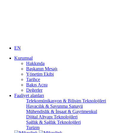
EN
Kurumsal
Hakkında
Başkanın Mesajı
Yönetim Ekibi
Tarihçe
Bakış Açısı
Değerler
Faaliyet alanları
Telekomünikasyon & Bilişim Teknolojileri
Havacılık & Savunma Sanayii
Mühendislik & İnşaat & Gayrimenkul
Dijital Altyapı Teknolojileri
Sağlık & Sağlık Teknolojileri
Turizm