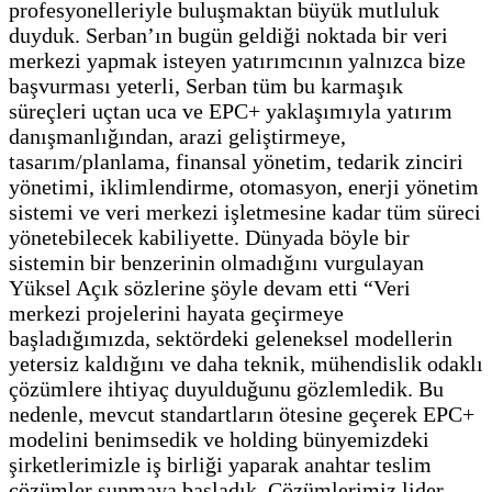
profesyonelleriyle buluşmaktan büyük mutluluk
duyduk. Serban’ın bugün geldiği noktada bir veri
merkezi yapmak isteyen yatırımcının yalnızca bize
başvurması yeterli, Serban tüm bu karmaşık
süreçleri uçtan uca ve EPC+ yaklaşımıyla yatırım
danışmanlığından, arazi geliştirmeye,
tasarım/planlama, finansal yönetim, tedarik zinciri
yönetimi, iklimlendirme, otomasyon, enerji yönetim
sistemi ve veri merkezi işletmesine kadar tüm süreci
yönetebilecek kabiliyette. Dünyada böyle bir
sistemin bir benzerinin olmadığını vurgulayan
Yüksel Açık sözlerine şöyle devam etti “Veri
merkezi projelerini hayata geçirmeye
başladığımızda, sektördeki geleneksel modellerin
yetersiz kaldığını ve daha teknik, mühendislik odaklı
çözümlere ihtiyaç duyulduğunu gözlemledik. Bu
nedenle, mevcut standartların ötesine geçerek EPC+
modelini benimsedik ve holding bünyemizdeki
şirketlerimizle iş birliği yaparak anahtar teslim
çözümler sunmaya başladık. Çözümlerimiz lider