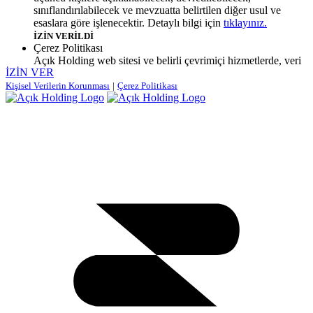
sınıflandırılabilecek ve mevzuatta belirtilen diğer usul ve
esaslara göre işlenecektir. Detaylı bilgi için
tıklayınız.
İZİN VERİLDİ
Çerez Politikası
Açık Holding web sitesi ve belirli çevrimiçi hizmetlerde, veri
İZİN VER
toplamayı etkinleştirmek için cihazınıza yerleştirilen dosyalar
olan çerezler kullanılabilir. Çerezleri kullanmamıza izin
Kişisel Verilerin Korunması
|
Çerez Politikası
verirseniz web sitemizde nasıl gezindiğinizi daha iyi
anlayabilmek ve katılımınızı değerlendirebilmek, dil seçiminiz
gibi özelleştirilmiş ayarları ve tercihleri hatırlamak amacıyla
çerezler tarafından toplanan bilgileri kullanacağız. Çerezleri
kullanmamıza izin verdikten sonra, tarayıcınızdaki ayarları
değiştirerek çerezleri devre dışı bırakabilirsiniz. Bunu
yapmayı seçerseniz çerezlere bağımlı olan bazı işlevler
düzgün çalışmayabilir. Detaylı bilgi için
tıklayınız.
İZİN VERİLDİ