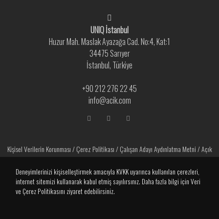
UNIQ İstanbul
Huzur Mah. Maslak Ayazağa Cad. No:4, Kat:1
34475 Sarıyer
İstanbul, Türkiye
+90 212 276 22 45
info@acik.com
Kişisel Verilerin Korunması
/
Çerez Politikası
/
Çalışan Adayı Aydınlatma Metni
/
Açık
Rıza Metni
Deneyimlerinizi kişiselleştirmek amacıyla KVKK uyarınca kullanılan çerezleri,
internet sitemizi kullanarak kabul etmiş sayılırsınız. Daha fazla bilgi için Veri
ve Çerez Politikasını ziyaret edebilirsiniz.