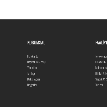
KURUMSAL
FAALİY
Hakkında
Telekomün
Başkanın Mesajı
Havacılık
Yönetim
Mühendisl
Tarihçe
Dijital Alt
Bakış Açısı
Sağlık & S
Değerler
Turizm