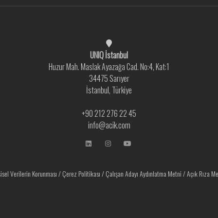
UNIQ İstanbul
Huzur Mah. Maslak Ayazağa Cad. No:4, Kat:1
34475 Sarıyer
İstanbul, Türkiye
+90 212 276 22 45
info@acik.com
şisel Verilerin Korunması
/
Çerez Politikası
/
Çalışan Adayı Aydınlatma Metni
/
Açık Rıza Me