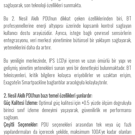
sağlayarak, son teknoloji özellikleri sunmakta.
Bu 2. Nesil Akıllı PDU'nun dikkat çeken özelliklerinden biri, BT
profesyonellerine enerji altyapısı üzerinde kapsamlı kontrol sağlayan
kullanıcı dostu arayüzüdür. Ayrıca, isteğe bağlı çevresel sensörlerin
entegrasyonu, veri merkezi yönetimine bütünsel bir yaklaşım sağlayarak,
yeteneklerini daha da artırır.
Bu yeniliğin merkezinde, IPS LCD'yi içeren ve uzun ömürlü bir yapı ve
gelişmiş yönetim yetenekleri sunan yeni bir denetleyici bulunmaktadır. BT
teknisyenleri, kritik bilgilere kolayca erişebilirler ve uzaktan erişim,
Exagate'in Smartpack'ine bağlantılar aracılığıyla kolaylaştırılır.
2. Nesil Akıllı PDU'nun bazı temel özellikleri şunlardır:
Güç Kalitesi İzleme:
Optimal güç kalitesi için ±0.5 yüzde ölçüm doğruluyla
birinci sınıf izleme deneyimi yaşayarak, güvenilirlik ve performansı
sağlayın.
Çeşitli Seçenekler:
PDU seçenekleri arasından tek veya üç fazlı
yapılandırmaları da içerecek şekilde, maksimum 100A’ye kadar olanları