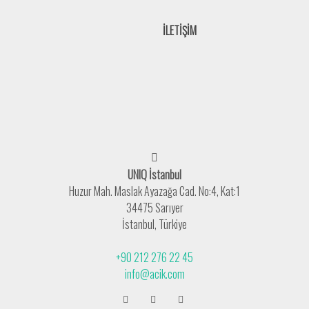
İLETİŞİM
UNIQ İstanbul
Huzur Mah. Maslak Ayazağa Cad. No:4, Kat:1
34475 Sarıyer
İstanbul, Türkiye
+90 212 276 22 45
info@acik.com
Deneyimlerinizi kişiselleştirmek amacıyla
KVKK uyarınca kullanılan çerezleri,