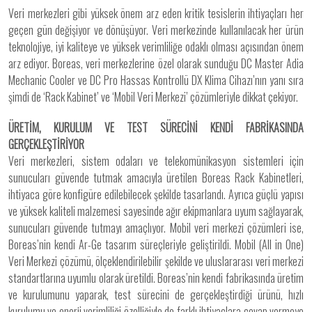
Veri merkezleri gibi yüksek önem arz eden kritik tesislerin ihtiyaçları her
geçen gün değişiyor ve dönüşüyor. Veri merkezinde kullanılacak her ürün
teknolojiye, iyi kaliteye ve yüksek verimliliğe odaklı olması açısından önem
arz ediyor. Boreas, veri merkezlerine özel olarak sunduğu DC Master Adia
Mechanic Cooler ve DC Pro Hassas Kontrollü DX Klima Cihazı’nın yanı sıra
şimdi de ‘Rack Kabinet’ ve ‘Mobil Veri Merkezi’ çözümleriyle dikkat çekiyor.
ÜRETİM, KURULUM VE TEST SÜRECİNİ KENDİ FABRİKASINDA
GERÇEKLEŞTİRİYOR
Veri merkezleri, sistem odaları ve telekomünikasyon sistemleri için
sunucuları güvende tutmak amacıyla üretilen Boreas Rack Kabinetleri,
ihtiyaca göre konfigüre edilebilecek şekilde tasarlandı. Ayrıca güçlü yapısı
ve yüksek kaliteli malzemesi sayesinde ağır ekipmanlara uyum sağlayarak,
sunucuları güvende tutmayı amaçlıyor. Mobil veri merkezi çözümleri ise,
Boreas’nin kendi Ar-Ge tasarım süreçleriyle geliştirildi. Mobil (All in One)
Veri Merkezi çözümü, ölçeklendirilebilir şekilde ve uluslararası veri merkezi
standartlarına uyumlu olarak üretildi. Boreas’nin kendi fabrikasında üretim
ve kurulumunu yaparak, test sürecini de gerçekleştirdiği ürünü, hızlı
kurulumu ve enerji verimliliği özelliğiyle de farklı ihtiyaçlara cevap vermeye