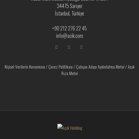
34475 Sarıyer
İstanbul, Türkiye
+90 212 276 22 45
info@acik.com
Kişisel Verilerin Korunması
/
Çerez Politikası
/
Çalışan Adayı Aydınlatma Metni
/
Açık
Rıza Metni
Deneyimlerinizi kişiselleştirmek amacıyla KVKK uyarınca kullanılan çerezleri,
internet sitemizi kullanarak kabul etmiş sayılırsınız. Daha fazla bilgi için Veri
ve Çerez Politikasını ziyaret edebilirsiniz.
İZİN VER
Veri ve Çerez Politikası