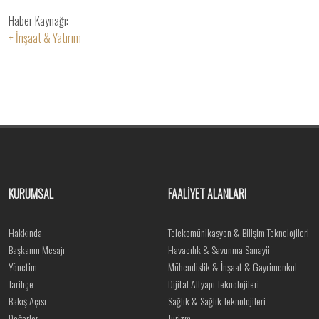
Haber Kaynağı:
+ İnşaat & Yatırım
KURUMSAL
FAALİYET ALANLARI
Hakkında
Telekomünikasyon & Bilişim Teknolojileri
Başkanın Mesajı
Havacılık & Savunma Sanayii
Yönetim
Mühendislik & İnşaat & Gayrimenkul
Tarihçe
Dijital Altyapı Teknolojileri
Bakış Açısı
Sağlık & Sağlık Teknolojileri
Değerler
Turizm